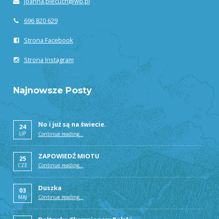
joanna.piecuch@wp.pl
696 820 629
Strona Facebook
Strona Instagram
Najnowsze Posty
No i już są na świecie.
24
LIP
Continue reading
“Deltana”
…
ZAPOWIEDŹ MIOTU
25
CZE
Continue reading
“Deltana”
…
Duszka
03
MAJ
Continue reading
“Deltana”
…