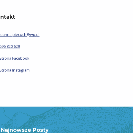
ntakt
joanna.piecuch@wp.pl
696 820 629
Strona Facebook
Strona Instagram
Najnowsze Posty