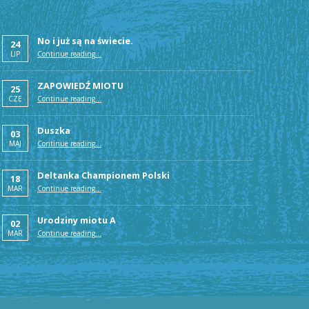
No i już są na świecie.
24
LIP
Continue reading
…
“Deltana Rodowód”
ZAPOWIEDŹ MIOTU
25
CZE
Continue reading
…
“Deltana Rodowód”
Duszka
03
MAJ
Continue reading
…
“Deltana Rodowód”
Deltanka Championem Polski
18
MAR
Continue reading
…
“Deltana Rodowód”
Urodziny miotu A
02
MAR
Continue reading
…
“Deltana Rodowód”