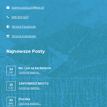
joanna.piecuch@wp.pl
696 820 629
Strona Facebook
Strona Instagram
Najnowsze Posty
No i już są na świecie.
24
“Alsafi”
LIP
Continue reading
…
ZAPOWIEDŹ MIOTU
25
“Alsafi”
CZE
Continue reading
…
Duszka
03
“Alsafi”
MAJ
Continue reading
…