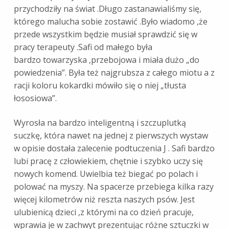
przychodziły na świat .Długo zastanawialiśmy się,
którego malucha sobie zostawić .Było wiadomo ,że
przede wszystkim będzie musiał sprawdzić się w
pracy terapeuty .Safi od małego była
bardzo towarzyska ,przebojowa i miała dużo „do
powiedzenia”. Była też najgrubsza z całego miotu a z
racji koloru kokardki mówiło się o niej „tłusta
łososiowa”.
Wyrosła na bardzo inteligentną i szczuplutką
suczkę, która nawet na jednej z pierwszych wystaw
w opisie dostała zalecenie podtuczenia J . Safi bardzo
lubi pracę z człowiekiem, chętnie i szybko uczy się
nowych komend. Uwielbia też biegać po polach i
polować na myszy. Na spacerze przebiega kilka razy
więcej kilometrów niż reszta naszych psów. Jest
ulubienicą dzieci ,z którymi na co dzień pracuje,
wprawia je w zachwyt prezentując różne sztuczki w